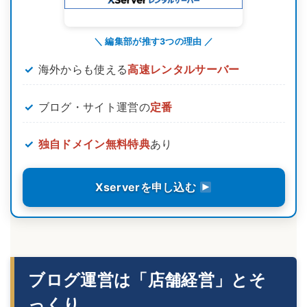
＼ 編集部が推す3つの理由 ／
✓
海外からも使える
高速レンタルサーバー
✓
ブログ・サイト運営の
定番
✓
独自ドメイン無料特典
あり
Xserverを申し込む
ブログ運営は「店舗経営」とそ
っくり