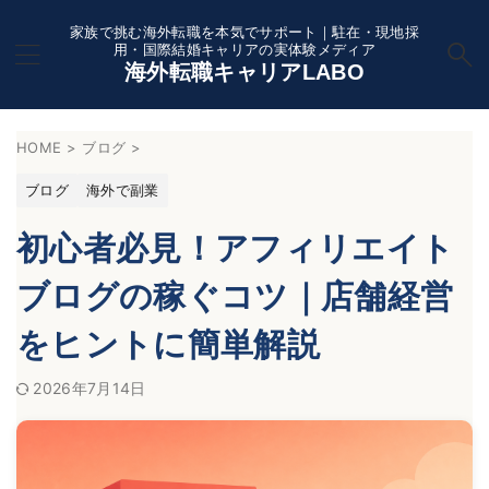
家族で挑む海外転職を本気でサポート｜駐在・現地採
用・国際結婚キャリアの実体験メディア
海外転職キャリアLABO
HOME
>
ブログ
>
ブログ
海外で副業
初心者必見！アフィリエイト
ブログの稼ぐコツ｜店舗経営
をヒントに簡単解説
2026年7月14日