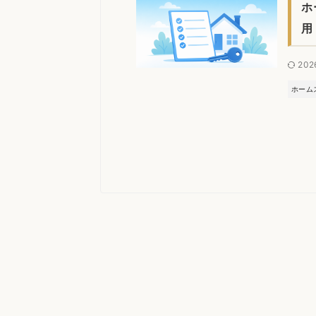
ホ
用
202
ホーム