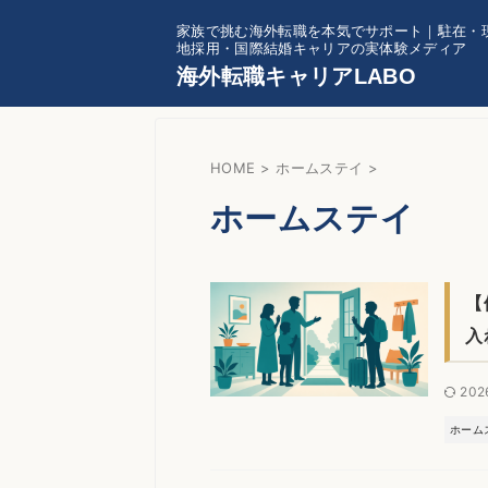
家族で挑む海外転職を本気でサポート｜駐在・
地採用・国際結婚キャリアの実体験メディア
海外転職キャリアLABO
HOME
>
ホームステイ
>
ホームステイ
【
入
202
ホーム