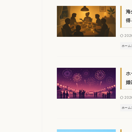
海
得
202
ホーム
ホ
婚
202
ホーム